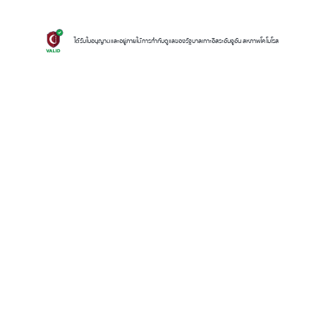
ได้รับใบอนุญาตและอยู่ภายใต้การกำกับดูแลของรัฐบาลเกาะอิสระอันจูอัน สหภาพโคโมโรส