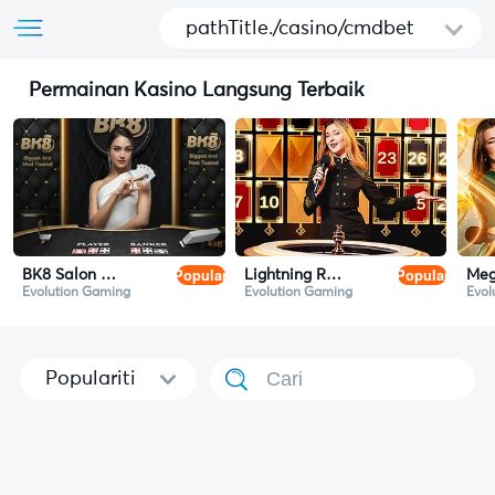
pathTitle./casino/cmdbet
Permainan Kasino Langsung Terbaik
Popular
Popular
BK8 Salon Prive Baccarat
Lightning Roulette
Meg
Evolution Gaming
Evolution Gaming
Evol
Populariti