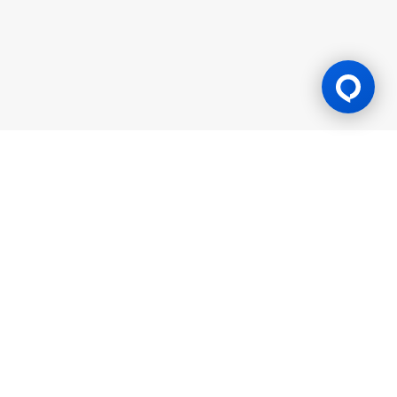
Lesen Permainan
BK8 dioperasikan oleh Mettlemind Tech Ltd., dengan nomor
registrasi: 15779, dan alamat terdaftar di Hamchako,
Mutsamudu, Pulau Otonom Anjouan, Uni Komoro. BK8
berlisensi dan teregulasi oleh Pemerintah Pulau Otonom