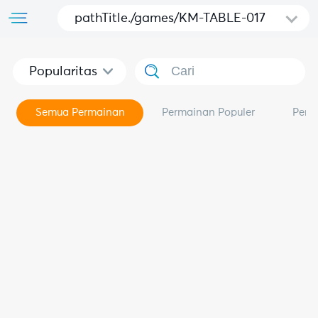
pathTitle./games/KM-TABLE-017
Popularitas
Semua Permainan
Permainan Populer
Perm