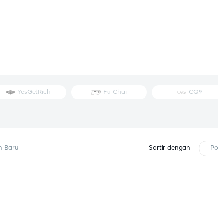
YesGetRich
Fa Chai
CQ9
n Baru
Sortir dengan
Po