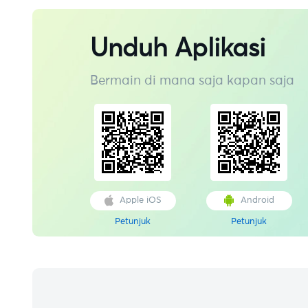
Unduh Aplikasi
Bermain di mana saja kapan saja
Apple iOS
Android
Petunjuk
Petunjuk