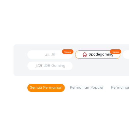
Popular
Popular
Jili
Spadegaming
JDB Gaming
Semua Permainan
Permainan Populer
Permaina