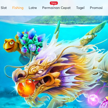
Slot
Fishing
Lotre
Permainan Cepat
Togel
Promosi