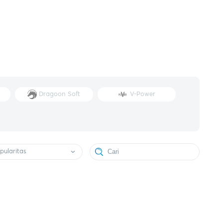
Dragoon Soft
V-Power
pularitas