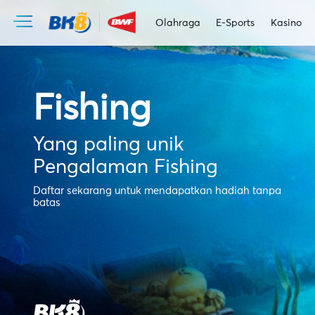
Olahraga
E-Sports
Kasino
Fishing
Yang paling unik
Pengalaman Fishing
Daftar sekarang untuk mendapatkan hadiah tanpa
batas