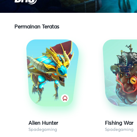
Permainan Teratas
Alien Hunter
Fishing War
Spadegaming
Spadegaming